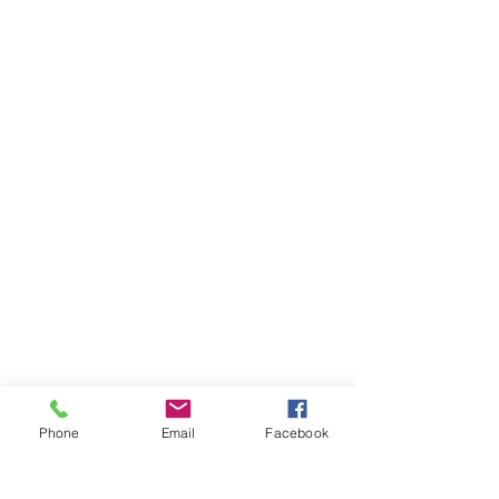
Dirección
José Ramón Gutiérrez 271 (ex 80)
Barrio Lastarria, Santiago
Metro Universidad Católica
Teléfono
+569 81995541
© NEY yoga 2026
Phone
Email
Facebook