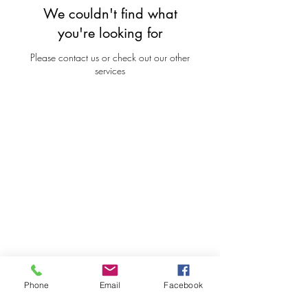
We couldn't find what
you're looking for
Please contact us or check out our other
services
Dirección
José Ramón Gutiérrez 271 (ex 80)
Barrio Lastarria, Santiago
Metro Universidad Católica
Teléfono
+569 81995541
© NEY yoga 2026
Phone
Email
Facebook