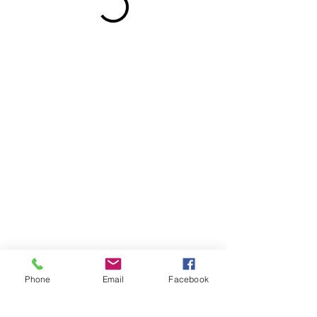
Dirección
José Ramón Gutiérrez 271 (ex 80)
Barrio Lastarria, Santiago
Phone
Email
Facebook
Metro Universidad Católica