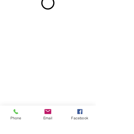
Dirección
José Ramón Gutiérrez 271 (ex 80)
Barrio Lastarria, Santiago
Phone
Email
Facebook
Metro Universidad Católica