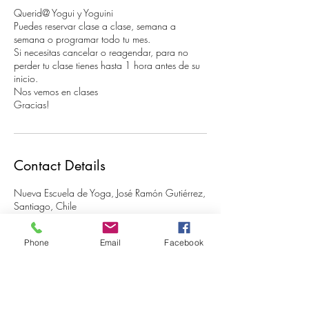
Querid@ Yogui y Yoguini
Puedes reservar clase a clase, semana a
semana o programar todo tu mes.
Si necesitas cancelar o reagendar, para no
perder tu clase tienes hasta 1 hora antes de su
inicio.
Nos vemos en clases
Gracias!
Contact Details
Nueva Escuela de Yoga, José Ramón Gutiérrez,
Santiago, Chile
+56981995541
miyoganey@gmail.com
Phone
Email
Facebook