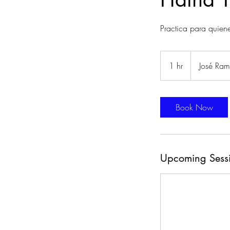
Practica para quiene
1 hr
1
José Ram
h
Book Now
Upcoming Sess