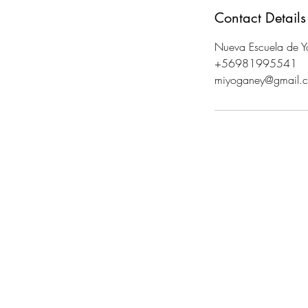
Contact Details
Nueva Escuela de Yo
+56981995541
miyoganey@gmail.