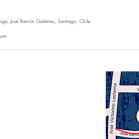
ga, José Ramón Gutiérrez, Santiago, Chile
com
Dirección
José Ramón Gutiérrez
271 (ex 80)
Barrio Lastarria, Santiago
Metro Universidad
Católica