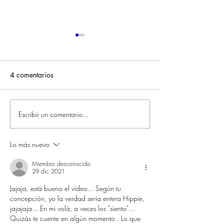
4 comentarios
Escribir un comentario...
El amor; referencias
Karmendriyas. C
védicas
actuamos en el 
Lo más nuevo
Miembro desconocido
29 dic 2021
Jajaja, está bueno el video... Según tu 
concepción, yo la verdad sería entera Hippie, 
jajajaja... En mi volá, a veces los "siento"... 
Quizás te cuente en algún momento . Lo que 